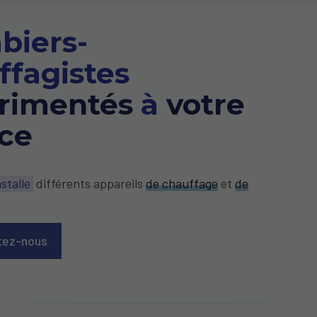
biers-
ffagistes
rimentés
à
votre
ice
stalle
différents appareils
de chauffage
et
de
tez-nous