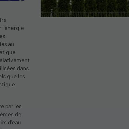
tre
 l’énergie
des
ies au
gétique
relativement
ilisées dans
ls que les
stique.
e par les
stèmes de
irs d'eau