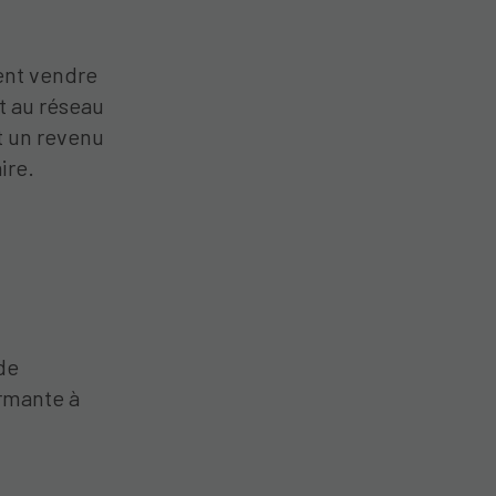
vent vendre
nt au réseau
t un revenu
ire.
 de
ormante à