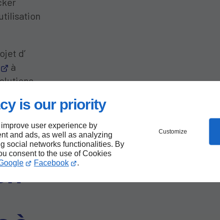
cker
tilisation
jet d’
à
olutions
cy is our priority
 improve user experience by
Customize
nt and ads, as well as analyzing
es
ng social networks functionalities. By
you consent to the use of Cookies
Google
Facebook
.
ion