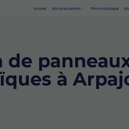
Accueil
Nos prestations
Photovoltaïque
No
on de panneau
ïques à Arpaj