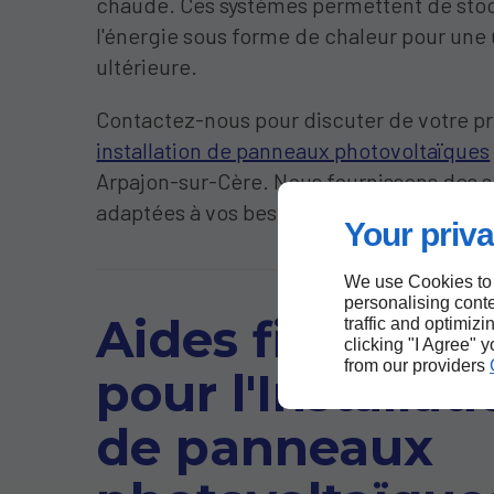
chaude. Ces systèmes permettent de sto
l'énergie sous forme de chaleur pour une u
ultérieure.
Contactez-nous pour discuter de votre pro
installation de panneaux photovoltaïques
Arpajon-sur-Cère. Nous fournissons des s
adaptées à vos besoins énergétiques.
Your priva
We use Cookies to
personalising conte
Aides financièr
traffic and optimizi
clicking "I Agree" 
from our providers
pour l'Installat
de panneaux