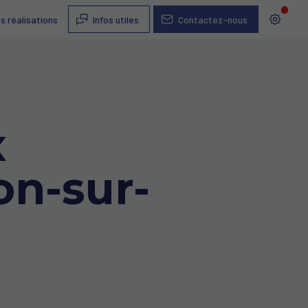
s réalisations
Infos utiles
Contactez-nous
x
on-sur-