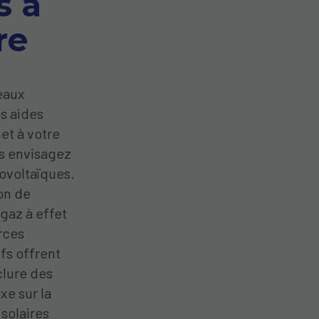
s à
re
neaux
s aides
met à votre
us envisagez
ovoltaïques.
on de
 gaz à effet
urces
ifs offrent
clure des
xe sur la
 solaires