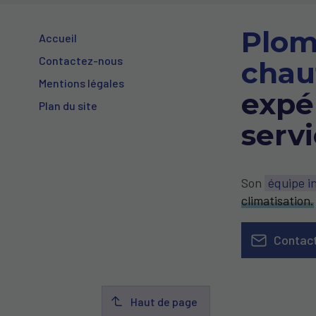
Plom
Accueil
Contactez-nous
chau
Mentions légales
expé
Plan du site
serv
Son
équipe in
climatisation.
Contac
Haut de page