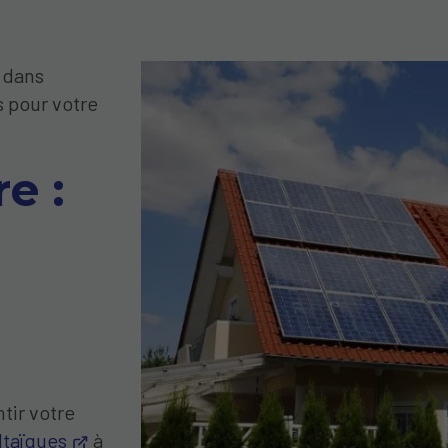
e dans
s pour votre
e :
ntir votre
ltaïques
à