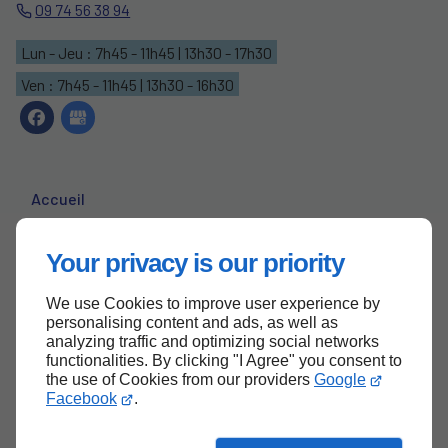
09 74 56 38 94
Lun - Jeu : 7h45 - 11h45 | 13h30 - 17h30
Ven : 7h45 - 11h45 | 13h30 - 16h30
Accueil
Contactez-nous
Your privacy is our priority
Mentions légales
Plan du site
We use Cookies to improve user experience by
personalising content and ads, as well as
analyzing traffic and optimizing social networks
functionalities. By clicking "I Agree" you consent to
the use of Cookies from our providers
Google
Haut de page
Facebook
.