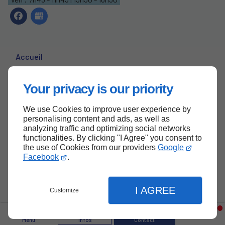
Accueil
Contactez-nous
Your privacy is our priority
Mentions légales
Plan du site
We use Cookies to improve user experience by
personalising content and ads, as well as
analyzing traffic and optimizing social networks
functionalities. By clicking "I Agree" you consent to
the use of Cookies from our providers
Google
Haut de page
Facebook
.
I AGREE
Customize
Menu
Infos
Contact