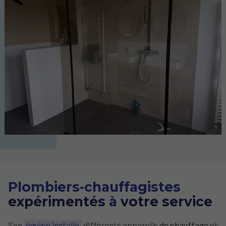
Plombiers-chauffagistes
expérimentés
à
votre service
Son
équipe installe
différents appareils
de chauffage
et